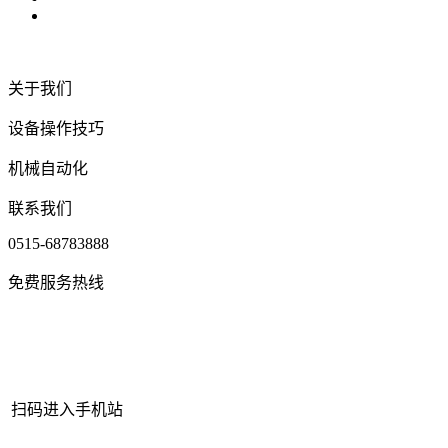
关于我们
设备操作技巧
机械自动化
联系我们
0515-68783888
免费服务热线
扫码进入手机站