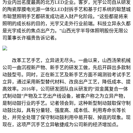
为业内出名度最高的北方LED企业。客岁，光宇公司自从研发
的陶瓷厚膜电光源一体化LED封拆手艺和基于灯系统的聪慧城
市聪慧照明手艺都研发成功进入财产化阶段。“这些都是将来
照明的成长标的目的，光宇又走外行业前端。科技立异永久都
是光宇成长的焦点出产力。”山西光宇半导体照明股份无限公
司董事长许福贵告诉记者。
改革工艺手艺，立异进无尽头。一曲以来，山西汤荣机械
公司一曲沉视新产物、新手艺的研发工做，先后开辟出多款制
动鼓型号。同时，正在新工艺及新手艺方面不竭测验考试手艺
立异，通过采用新型替代材料、改良出产工艺，降低成本、提
高效率。2016年，公司研发团队自从研发的“双金属复合一体
式制动鼓”产物及工艺出产线设备，被客户称之为立异产物，
是制动鼓行业的手艺。记者领会到，这种新型制动鼓取保守制
动鼓比拟，具有分量轻、强度高、成本低、利用寿命长等长
处，并完全处理了保守制动鼓利用中易开裂、掉底的现象。现
现在，这项严沉手艺立异敏捷成为公司新的经济增加点。