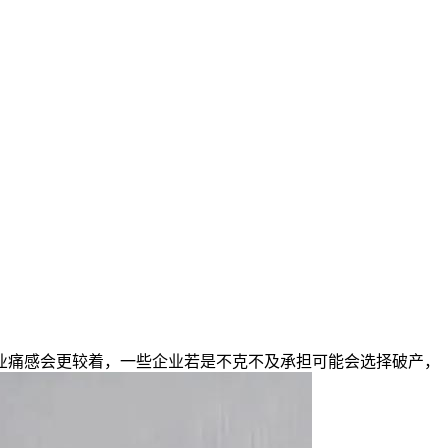
痛感会更较着，一些企业若是不克不及承担可能会选择破产，