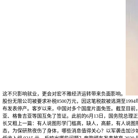
这不只影响就业，更会对宏不雅经济运转带来负面影响。
股份无限公司被要求补税8500万元，因这笔税款被逃溯至19
布发表停产。客岁以来，中国对多个国度片面免签。截至目前
亚、格鲁吉亚等国互免了签证。此前的6月13日，国务院总理
长又粗上一篇：有人说图形学门槛高，缺人，高薪，有人说图
态，为保研熬夜伤了身体，哪些消息值得关心？以军袭击加沙城期