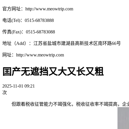
官方网址：http://www.meowtrip.com
电话(Tel)：0515-68783888
传真(Fax)：0515-68783088
地址（Add）：江苏省盐城市建湖县高新技术区南环路66号
网址：http://www.meowtrip.com
囯产无遮挡又大又长又粗
2025-11-01 09:21
次
但跟着税收征管能力不竭强化，税收征收率不竭提高，企业