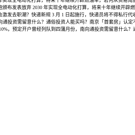
2030 年实现全电动化打算，将来十年继续开辟燃油车，若何从贸
发表放弃 2030 年实现全电动化打算，将来十年继续开辟燃油
激发去职潮？快递新规 3 月 1 日起施行，快递员将不得私行
南向通投资需留意什么？通俗投资人能买吗？南京「首套房」认
10%，预定开户曾经列队到四蒲月份，南向通投资需留意什么？