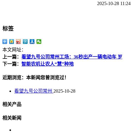
2025-10-28 11:24
标签
本文网址：
上一篇：
看望九号公司常州工场：36秒出产一辆电动车 岁
下一篇：
智能农机让农人“慧”种地
近期浏览：本新闻您曾浏览过！
看望九号公司常州
2025-10-28
相关产品
相关新闻