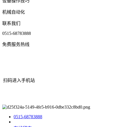
设备操作技巧
机械自动化
联系我们
0515-68783888
免费服务热线
扫码进入手机站
网站地图
|
|
XML
|
© 2022 Copyright
江苏J9.COM(中国认证)集团
官方网站机械有限公司
All rights reserved.
0515-68783888