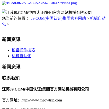
您当前的位置 ：
J9.COM(中国认证)集团官方网站
>
机械自动
化
>
新闻资讯
设备操作技巧
机械自动化
新闻资讯
联系我们
江苏J9.COM(中国认证)集团官方网站机械有限公司
官方网址：http://www.meowtrip.com