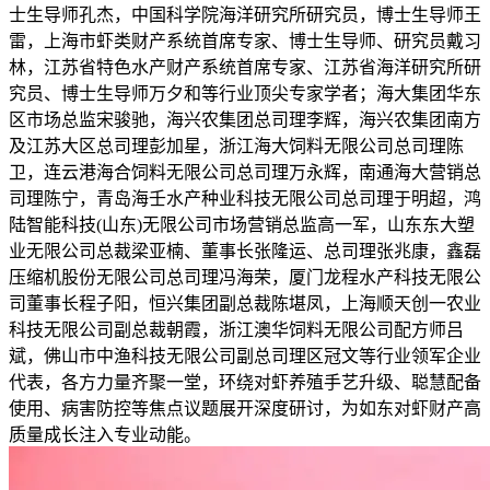
士生导师孔杰，中国科学院海洋研究所研究员，博士生导师王
雷，上海市虾类财产系统首席专家、博士生导师、研究员戴习
林，江苏省特色水产财产系统首席专家、江苏省海洋研究所研
究员、博士生导师万夕和等行业顶尖专家学者；海大集团华东
区市场总监宋骏驰，海兴农集团总司理李辉，海兴农集团南方
及江苏大区总司理彭加星，浙江海大饲料无限公司总司理陈
卫，连云港海合饲料无限公司总司理万永辉，南通海大营销总
司理陈宁，青岛海壬水产种业科技无限公司总司理于明超，鸿
陆智能科技(山东)无限公司市场营销总监高一军，山东东大塑
业无限公司总裁梁亚楠、董事长张隆运、总司理张兆康，鑫磊
压缩机股份无限公司总司理冯海荣，厦门龙程水产科技无限公
司董事长程子阳，恒兴集团副总裁陈堪凤，上海顺天创一农业
科技无限公司副总裁朝霞，浙江澳华饲料无限公司配方师吕
斌，佛山市中渔科技无限公司副总司理区冠文等行业领军企业
代表，各方力量齐聚一堂，环绕对虾养殖手艺升级、聪慧配备
使用、病害防控等焦点议题展开深度研讨，为如东对虾财产高
质量成长注入专业动能。