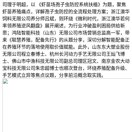
司理于明超，以 《虾苗场孢子虫防控系统扶植》为题，聚焦
虾苗养殖痛点，详解孢子虫防控的全流程处理方案；浙江澳华
饲料无限公司养分师吕斌，则环绕《微利时代，浙江澳华若何
率领养殖逆风翻盘》展开阐述，为行业冲破盈利困局供给新
思；鸿陆智能科技（山东）无限公司市场营销总监高一军，带
来《聪慧养殖，配备先行》的从题分享，深切分解智能配备正
在养殖环节的落地使用取价值赋能。此外，山东东大塑业股份
无限公司程立春博士、杭州长河动力手艺无限公司王灿飞博
士、佛山市中渔科技无限公司副总司理区冠文、南京金农大动
宝科技无限公司朱忠超博士也顺次登台，环绕养殖配备升级、
手艺模式立异等焦点议题，分享前沿概念取实践。