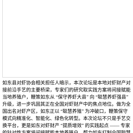
如东县对虾协会相关担任人暗示，本次论坛是本地对虾财产对
接前沿手艺的主要桥梁，专家们的研究取实践方案将间接赋能
当地养殖户，鞭策如东从 “保守养虾大县” 向 “聪慧养虾强县”
升级，进一步巩固其正在全国对虾财产中的焦点地位。做为全
国出名对虾产区，如东正以 “聪慧养殖” 为冲破口，鞭策保守
模式向精准化、智能化、绿色化转型。本次论坛不只是手艺交
换平台，更是如东对虾财产 “提质增效” 的实践起点 —— 专家
的针对性方案将间接赋能本地养殖户，帮力如东打制全国聪慧