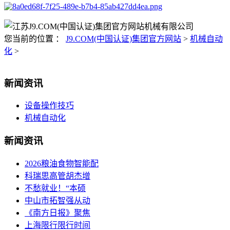
您当前的位置 ：
J9.COM(中国认证)集团官方网站
>
机械自动
化
>
新闻资讯
设备操作技巧
机械自动化
新闻资讯
2026粮油食物智能配
科瑞思高管胡杰增
不愁就业！“本硕
中山市拓智强从动
《南方日报》聚焦
上海限行限行时间