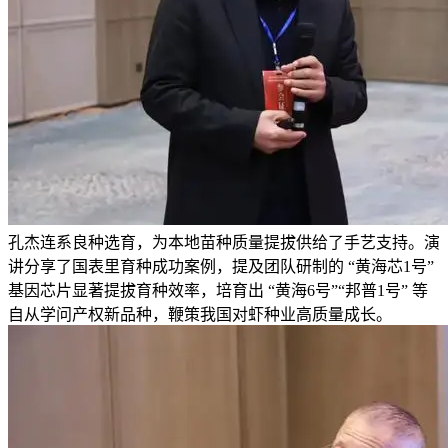
孔杰连系良种选育，为本地苗种质量提拔供给了手艺支持。演
讲分享了国表里育种成功案例，提及团队研制的 “黄海芯1号”
基因芯片显著提拔育种效率，培育出 “黄海6号”“邦普1号” 等
自从学问产权新品种，鞭策我国对虾种业高质量成长。