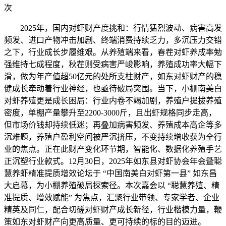
次
2025年，国内对虾财产度挑和：行情猛烈波动、病害高发
频发、进口产物冲击加剧、终端消费持续乏力，多沉压力交错
之下，行业成长步履维艰。从养殖端来看，春茬对虾养成率勉
强维持七成程度，秋茬则受病害严峻影响，养殖成功率大幅下
滑，做为年产值超50亿元的处所支柱财产，如东对虾财产的稳
健成长牵动着行业神经，也亟待破局突围。当下，小棚南美白
对虾养殖更是成长困局：行业内卷不竭加剧，养殖户提拔养殖
密度，单棚产量攀升至2200-3000斤，且出虾规格同步走高，
但市场价钱却持续低迷；再叠加病害频发、养殖成本高企等多
沉难题，养殖户盈利空间被严沉挤压，不变持续增收获为全行
业的焦点。正在此财产变化环节期，智能化、数据化养殖手艺
正沉塑行业款式。12月30日，2025年如东县对虾协会年会暨聪
慧养虾精准提质增效论坛于 “中国南美白对虾第一县” 如东昌
大启幕，为小棚养殖破局探索径。本次嘉会以 “聪慧养殖、精
准提质、增效赋能” 为焦点，汇聚行业带领、专家学者、企业
精英及同仁，配合切磋对虾财产成长新径，行业楷模力量，鞭
策如东对虾财产向更高质量、更可持续的标的目的迈进。