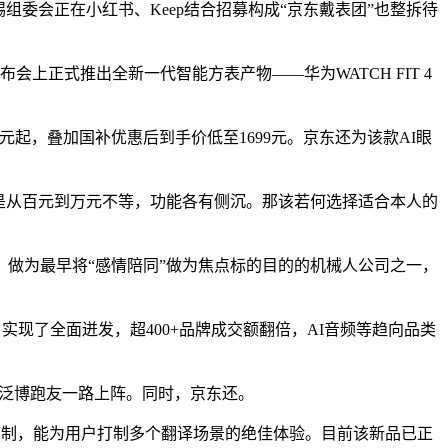
委会正在小红书、Keep结合招募构成“京东戴表团”也整拆待
会上正式推出全新一代智能方表产物——华为WATCH FIT 4
元起，叠加国补优惠后到手价低至1699元。京东还为该款AI眼
是从百元到万元不等，功能各有侧沉。那该若何选择适合本人的
e。做为最早将“感情陪同”做为焦点标的目的的机械人公司之一，
现了全面迸发，超400+品牌成交额翻倍，AI音频等趋向品类
取泛博跑友一路上阵。同时，京东还。
打制，能为用户打制多个翻译场景的绝佳体验。目前该新品已正