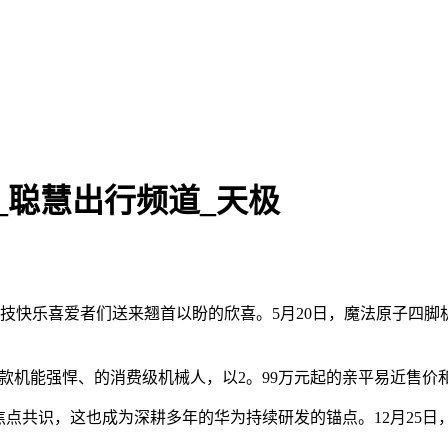
_聪慧出行频道_天极
喜爱者们送来翘首以盼的欣喜。5月20日，魔法原子四脚机械狗M
。这款机能强悍、的消费级机械人，以2。99万元起的亲平易近售
共识，这也成为深耕多年的华为持续研发的锚点。12月25日，