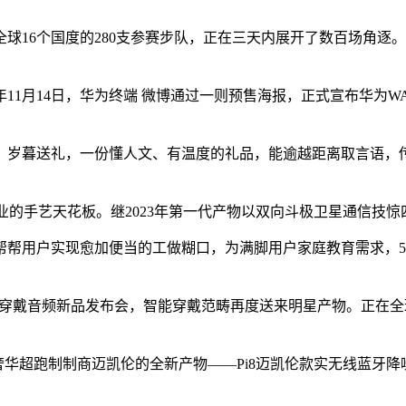
16个国度的280支参赛步队，正在三天内展开了数百场角逐
14日，华为终端 微博通过一则预售海报，正式宣布华为WATCH 
岁暮送礼，一份懂人文、有温度的礼品，能逾越距离取言语，传
业的手艺天花板。继2023年第一代产物以双向斗极卫星通信技惊四座后，
用户实现愈加便当的工做糊口，为满脚用户家庭教育需求，5月
华为穿戴音频新品发布会，智能穿戴范畴再度送来明星产物。正在
ins取奢华超跑制制商迈凯伦的全新产物——Pi8迈凯伦款实无线蓝