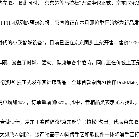
。取此同时，“京东超等马拉松”无锡坐也正式，京东取无锡组
 FIT 4系列的预热海报，官宣将正在本月即将举行的华为新品发布
代的小我智能设备”，目前已正在京东同步上架开售，售价1999
硕，笼盖了时髦、活动、健康等各个范畴，同时正在价钱上更
科技正式发布其计谋新品—全球首款桌面AI伙伴DeskMat
增加40%，订单量增加60%。此中，音箱品类表示尤为抢眼，实
谋合做伙伴，京东于赛前倡议“京东超等马拉松”勾当，代表京东
大讯飞AI翻译，该产物基于AI同传手艺和软硬件一体降噪手艺