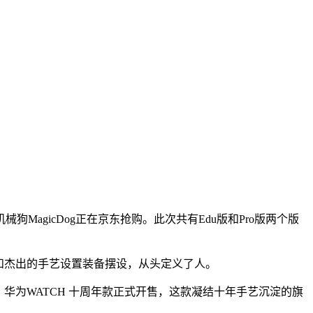
agicDog正在京东抢购。此次共有Edu版和Pro版两个版
价和杰出的手艺设置装备摆设，从头定义了人。
华为WATCH 十周年款正式开售，这款凝结十年手艺沉淀的旗