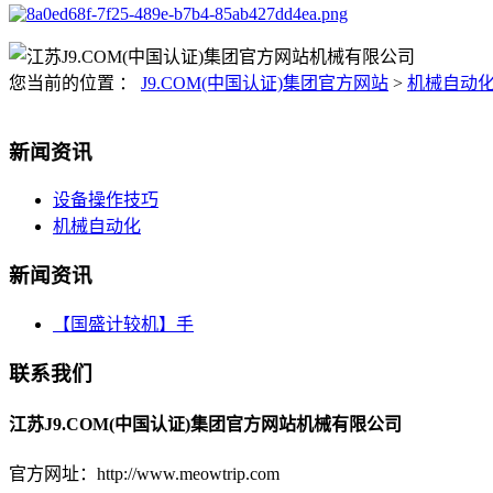
您当前的位置 ：
J9.COM(中国认证)集团官方网站
>
机械自动
新闻资讯
设备操作技巧
机械自动化
新闻资讯
【国盛计较机】手
联系我们
江苏J9.COM(中国认证)集团官方网站机械有限公司
官方网址：http://www.meowtrip.com