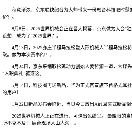
秋意渐浓，京东联袂韶音为大师带来一份融合科技取时髦的“耳边好
价？。
8月8日，2025世界机械会正在昌大揭幕，京东做为大会“
设想，成为了“2025世界？。
4月13日，2025亦庄半程马拉松暨人形机械人半程马拉松
取。做为本次赛事的？。
4月24日，京东采销取松延动力创始人姜哲源一道，为谋先飞（M
“入职典礼”驱逐这。
5月14日，科技圈再送新品，华为正式官宣旗下首格式耳挂——
的用户！
1月22日新品发布会临近，当贝今日放出Air1耳夹式新品倒
2025世界机械人正正在进行，可谓出色纷呈。 最耀眼的当
所不克不及！ 展台现场人山人海，。