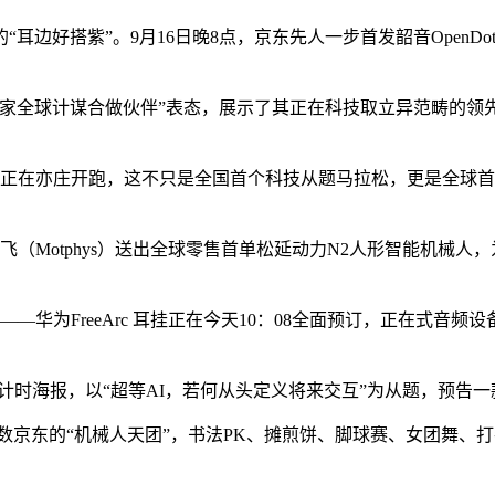
搭紫”。9月16日晚8点，京东先人一步首发韶音OpenDots
独家全球计谋合做伙伴”表态，展示了其正在科技取立异范畴的
将正在亦庄开跑，这不只是全国首个科技从题马拉松，更是全球
otphys）送出全球零售首单松延动力N2人形智能机械人，为驱
华为FreeArc 耳挂正在今天10：08全面预订，正在式音
计时海报，以“超等AI，若何从头定义将来交互”为从题，预告一款
数京东的“机械人天团”，书法PK、摊煎饼、脚球赛、女团舞、