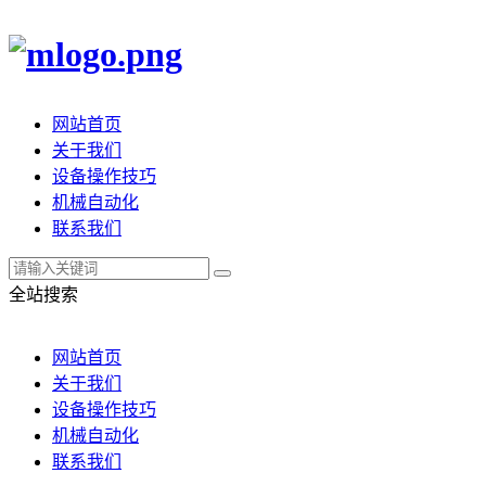
网站首页
关于我们
设备操作技巧
机械自动化
联系我们
全站搜索
网站首页
关于我们
设备操作技巧
机械自动化
联系我们