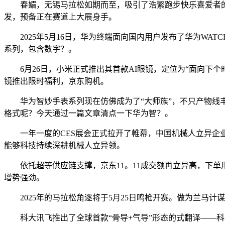
春媚，无锡马拉松如期而至，吸引了浩繁跑步快乐喜爱者的参取
发，预备正在赛道上大展身手。
2025年5月16日，华为终端面向国内用户发布了华为WATCH
系列，包含数字？。
6月26日，小米正式推出其首款AI眼镜，定位为“面向下个时
镜推出限时福利，京东购机。
华为智妙手表系列现在仿佛成为了“大师族”，不只产物线丰
格式呢？今天通过一篇文章清点一下华为智？。
一年一度的CES展会正式拉开了帷幕，中国机械人立异企业能够
能够科技持续深耕机械人立异领。
依托超等供应链支撑，京东11。11成交额再立异高，下单用户
增势强劲。
2025年的马拉松角逐将于5月25日鸣枪开赛。做为兰马计
科大讯飞推出了全球首款“骨导+气导”形态的式翻译——科