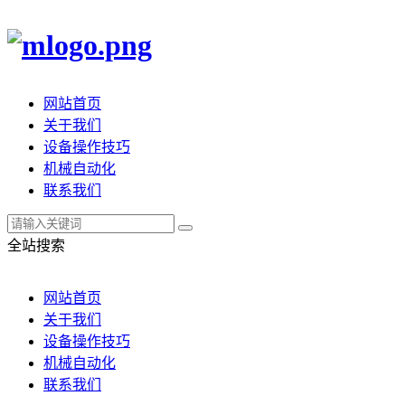
网站首页
关于我们
设备操作技巧
机械自动化
联系我们
全站搜索
网站首页
关于我们
设备操作技巧
机械自动化
联系我们