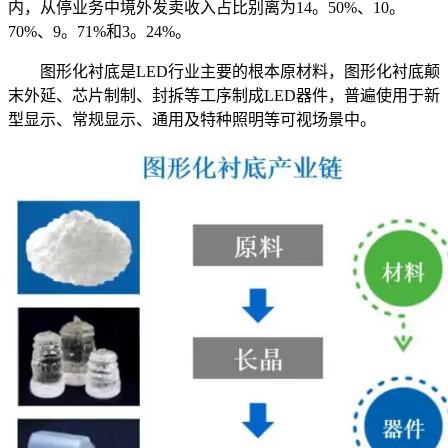
内，从停业务中境外发卖收入占比别离为14。50%、10。
70%、9。71%和3。24%。
图形化衬底是LED行业主要的根本原材料，图形化衬底颠
末外延、芯片制制、封拆等工序制成LED器件，普遍使用于新
型显示、常规显示、通用及特种照明等可视场景中。