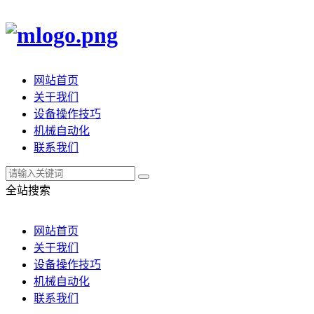
网站首页
关于我们
设备操作技巧
机械自动化
联系我们
全站搜索
网站首页
关于我们
设备操作技巧
机械自动化
联系我们