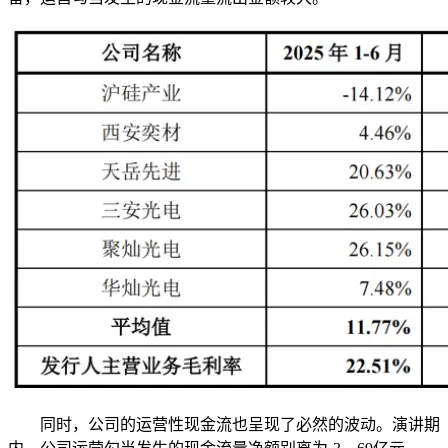
同时，公司的运营性现金流也呈现了必然的波动。演讲期