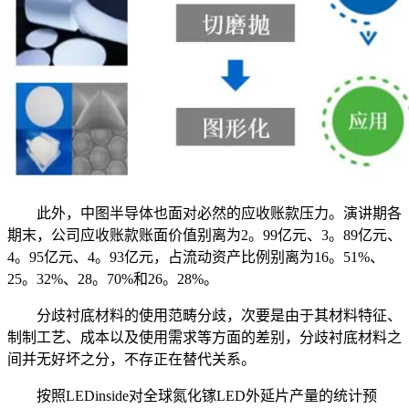
此外，中图半导体也面对必然的应收账款压力。演讲期各
期末，公司应收账款账面价值别离为2。99亿元、3。89亿元、
4。95亿元、4。93亿元，占流动资产比例别离为16。51%、
25。32%、28。70%和26。28%。
分歧衬底材料的使用范畴分歧，次要是由于其材料特征、
制制工艺、成本以及使用需求等方面的差别，分歧衬底材料之
间并无好坏之分，不存正在替代关系。
按照LEDinside对全球氮化镓LED外延片产量的统计预