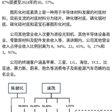
87%提拔至2024年的30。57%。
图形化衬底素质上是一种用于半导体材料发展的衬底材
料，目前支流的衬底材料分为硅片、砷化镓衬底、磷化铟衬
底、碳化硅衬底和蓝宝石基图形化衬底。
公司其他营业收入次要为退役光刻机、其他半导体设备商
业、零散原材料及配件发卖收入等，演讲期内，公司其他营业
收入占停业收入比例别离为 8。94%、22。65%、9。27%和
3。91%。
公司的终端客户涵盖苹果、三星、LG、海信、TCL、比
亚迪、赛力斯、蔚来、抱负等消费电子及新能源汽车范畴的出
名企业。