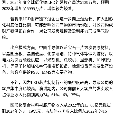
测，2025年度全球氮化镓LED外延片产量达5139万片，预期
2028年增加至5995万片，增幅较为较着。
若将来LED财产链下逛企业进一步向上逛延长、扩大图形
化衬底便宜比例，可能影响公司产物的市场份额，对公司构成
财产链潜正在合作，对公司发卖规模及盈利能力形成晦气影
响。
出产模式方面，中图半导体以蓝宝石平片为次要原材料，
以晶圆压板、晶圆载盘、化学溶剂、特种气体等做为辅材，以
电力为次要能源供应，以光刻机、涂胶机、显影机、ICP刻蚀
机、等离子体加强化学气相堆积设备、检测设备等次要出产设
备，为客户供给PSS、MMS等次要产物。
不外，因为LED芯片制制行业的集中度较高，导致公司的
客户集中度也较高。演讲期内，公司向前五大客户的发卖收入
占停业收入比例别离为74。61%、69。35%。
图形化复合材料衬底产物收入从2022年的1。63亿元提拔
到2024年的3。19亿元，占从停业务收入比例从2022年的16。