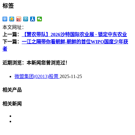
标签
本文网址：
上一篇：
【慧农带队】2026沙特国际农业展 · 锁定中东农业
下一篇：
一江之隔带你看朝鲜-朝鲜的首位WIPO国度少年获
者
近期浏览：本新闻您曾浏览过！
微盟集团(02013)股票
2025-11-25
相关产品
相关新闻