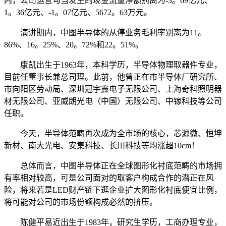
内，公司运营勾当发生的现金流量净额别离为-3。69亿元、
1。36亿元、-1。07亿元、5672。63万元。
演讲期内，中图半导体的从停业务毛利率别离为11。
86%、16。25%、20。72%和22。51%。
康凯出生于1963年，本科学历，半导体物理取器件专业，
目前任董事长兼总司理。此前，他曾正在市半导体厂研究所、
市向阳区劳动局、深圳冠宇鑫电子无限公司、上海奇科照明器
材无限公司、亚威朗光电（中国）无限公司、中镓科技等公司
任职。
今天，半导体范畴再次成为全市场的核心，芯源微、恒坤
新材、南大光电、安集科技、长川科技等均涨超10cm！
总体而言，中图半导体正在全球图形化衬底范畴的市场拥
有率相对较高，可是公司面对的取客户构成合作的潜正在风
险，将来若是LED财产链下逛企业扩大图形化衬底便宜比例，
将可能对公司的市场份额构成必然的挤压。
陈健平易近出生于1983年，研究生学历，工商办理专业，