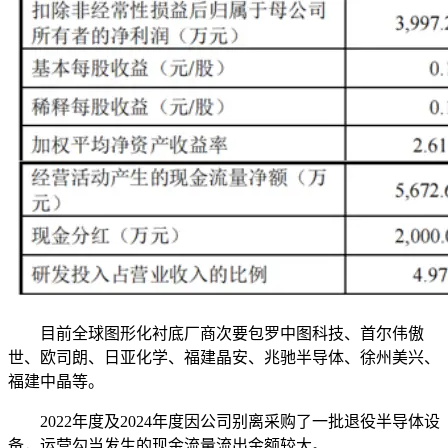
目前全球图形化衬底厂商次要包罗中图科技、首尔伟傲
世、欧司朗、日亚化学、福建晶安、兆驰半导体、徐州美兴、
福建中晶等。
2022年度及2024年度因公司别离采购了一批退役半导体设
备，运营勾当发生的现金流量流出金额较大。