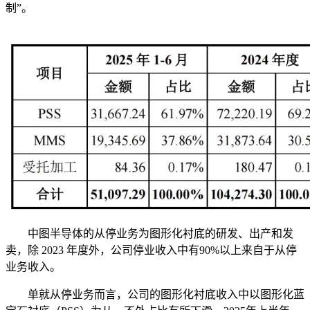
制”。
中图半导体的从停业务为图形化衬底的研发、出产和发
卖，除 2023 年度外，公司停业收入中有90%以上来自于从停
业务收入。
单就从停业务而言，公司的图形化衬底收入中以图形化蓝