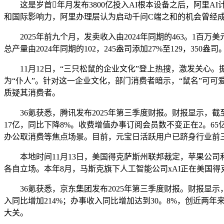
这是岁首年月发布3800亿投入AI根本设备之后，阿里AI
和国际影响力，阿里办理层认为启动千问C端之和的机会曾经
2025年前九个月，发卖收入由2024年同期的463。1百万美元
总产量由2024年同期的102，245盎司添加27%至129，350盎司
11月12日，“三只松鼠的企业文化”登上热搜，激发关心。据
为“仆人”。针对这一企业文化，部门消费者暗示，“鼠名”可可
质疑其消费者。
36氪获悉，腾讯发布2025年第三季度财报。财报显示，截至20
17亿，同比下降8%。收费增值办事订阅会员数不变正在2。
办公取消费等焦点场景。目前，元宝日活跃用户已跻身行业前
本地时间11月13日，美国得克萨斯州联邦裁定，苹果公司和O
各自立场。本年8月，马斯克旗下人工智能公司xAI正在美国得
36氪获悉，京东集团发布2025年第三季度财报。财报显示，
入同比增加214%；办事收入同比增加达到30。8%，创近两
大关。