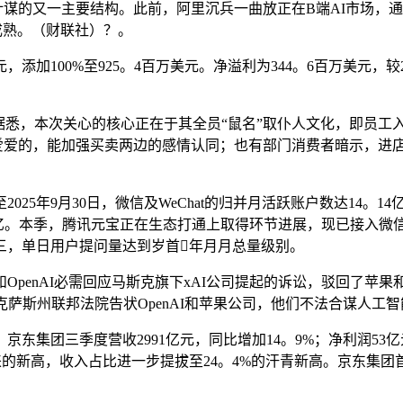
计谋的又一主要结构。此前，阿里沉兵一曲放正在B端AI市场，通
成熟。（财联社）？。
，添加100%至925。4百万美元。净溢利为344。6百万美元，较
。
悉，本次关心的核心正在于其全员“鼠名”取仆人文化，即员工入职
爱爱的，能加强买卖两边的感情认同；也有部门消费者暗示，进店称
25年9月30日，微信及WeChat的归并月活跃账户数达14。
65亿。本季，腾讯元宝正在生态打通上取得环节进展，现已接入
三，单日用户提问量达到岁首年月月总量级别。
penAI必需回应马斯克旗下xAI公司提起的诉讼，驳回了苹果和
克萨斯州联邦法院告状OpenAI和苹果公司，他们不法合谋人工
京东集团三季度营收2991亿元，同比增加14。9%；净利润53
年来的新高，收入占比进一步提拔至24。4%的汗青新高。京东集