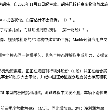
，自2025年11月13日起生效。胡伟已辞任京东物流首席施
BC提告状讼。白宫估计不会撤诉。（）？。
给了村落儿童，而且晒出捐款证明。（第一财经）？。
像、视频或粗略的3D结构中建立3D世界；Marble还答应用户交
用原生全模态同一建模手艺，具备全模态理解取生成能力，支撑文
多元融资渠道，正正在规画刊行境外股份（H股）并正在结合买
董事会和股东大会审议，并经中国证券监视办理委员会存案和联
3L车型的极限挑和测试，测试过程中突发不测，车辆下滑撞击
前三季度营收为495。1亿元，同比增加18。2%；净利润为38。