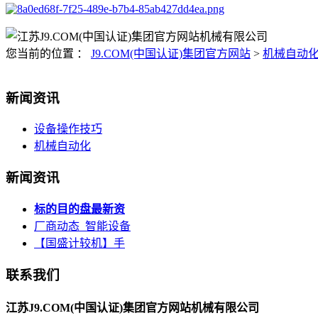
您当前的位置 ：
J9.COM(中国认证)集团官方网站
>
机械自动
新闻资讯
设备操作技巧
机械自动化
新闻资讯
标的目的盘最新资
厂商动态_智能设备
【国盛计较机】手
联系我们
江苏J9.COM(中国认证)集团官方网站机械有限公司