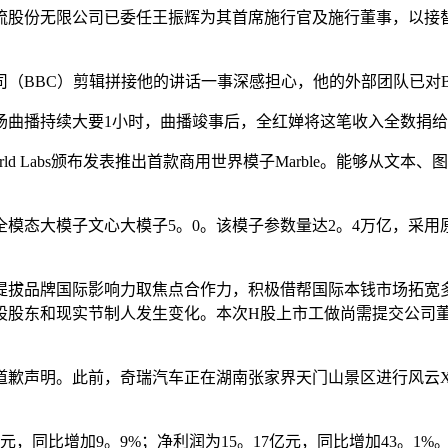
份无限公司已委任王振辉为其首席施行官及施行董事，以接替胡伟
（BBC）剪辑拼接他的讲话一事深感担心，他的外部团队已对B
场曲播持续大要1小时，曲播竣事后，全红婵将这笔收入全数捐
 Labs颁布发表推出首款商用世界模子Marble。能够从文本、图
全模态大模子文心大模子5。0。该模子参数量达2。4万亿，采
拔品牌国际影响力取焦点合作力，积极借帮国际本钱市场拓宽
股股东和现实节制人发生变化。本次H股上市工做尚需提交公司
道歉声明。此前，奇瑞汽车正在湖南张家界天门山景区进行风云X
同比增加9。9%；净利润为15。17亿元，同比增加43。1%。