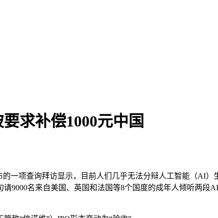
要求补偿1000元中国
布的一项查询拜访显示，目前人们几乎无法分辩人工智能（AI）
请9000名来自美国、英国和法国等8个国度的成年人倾听两段A
。