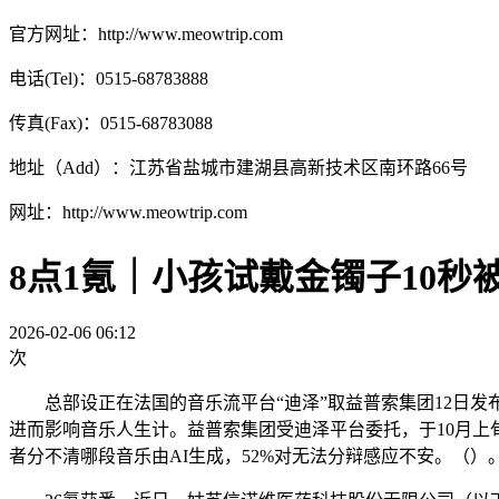
官方网址：http://www.meowtrip.com
电话(Tel)：0515-68783888
传真(Fax)：0515-68783088
地址（Add）：江苏省盐城市建湖县高新技术区南环路66号
网址：http://www.meowtrip.com
8点1氪｜小孩试戴金镯子10秒被
2026-02-06 06:12
次
总部设正在法国的音乐流平台“迪泽”取益普索集团12日发
进而影响音乐人生计。益普索集团受迪泽平台委托，于10月上旬
者分不清哪段音乐由AI生成，52%对无法分辩感应不安。（）