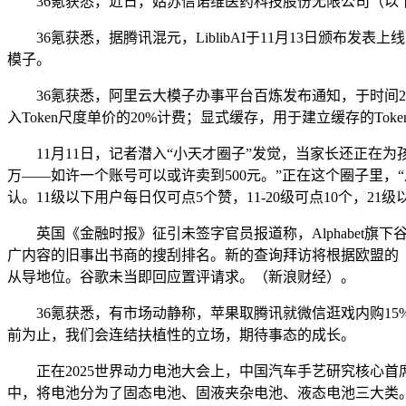
36氪获悉，近日，姑苏信诺维医药科技股份无限公司（以下简称
36氪获悉，据腾讯混元，LiblibAI于11月13日颁布发表上线（H
模子。
36氪获悉，阿里云大模子办事平台百炼发布通知，于时间2025
入Token尺度单价的20%计费；显式缓存，用于建立缓存的Toke
11月11日，记者潜入“小天才圈子”发觉，当家长还正在为孩
万——如许一个账号可以或许卖到500元。”正在这个圈子里
认。11级以下用户每日仅可点5个赞，11-20级可点10个，21
英国《金融时报》征引未签字官员报道称，Alphabet旗
广内容的旧事出书商的搜刮排名。新的查询拜访将根据欧盟的
从导地位。谷歌未当即回应置评请求。（新浪财经）。
36氪获悉，有市场动静称，苹果取腾讯就微信逛戏内购15
前为止，我们会连结扶植性的立场，期待事态的成长。
正在2025世界动力电池大会上，中国汽车手艺研究核心首
中，将电池分为了固态电池、固液夹杂电池、液态电池三大类